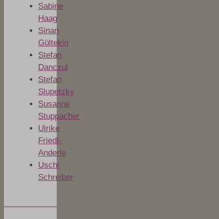
Sabine
Haag
Sinan
Gültekin
Stefan
Danczul
Stefan
Slupetzky
Susanne
Stuppacher
Ulrike
Friedl-
Anderle
Uschi
Schreiber