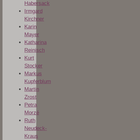
Habersack
Irmgard
Kirchner
Karin
Mayer
Katharina
Reinisch
Kurt
Stocker
Markus
Kupferblum
Martin
Zrost
Petra
Morzé
Ruth
Neudeck-
Kraus