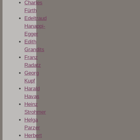
Charles
Fürth
Edeltraud
Hanappi-
Egger
Edith
Grandits
Franz
Radatz
Georg
Kupf
Harald
Havas
Heinz
Strohmer
Helga
Parzer
Herbert