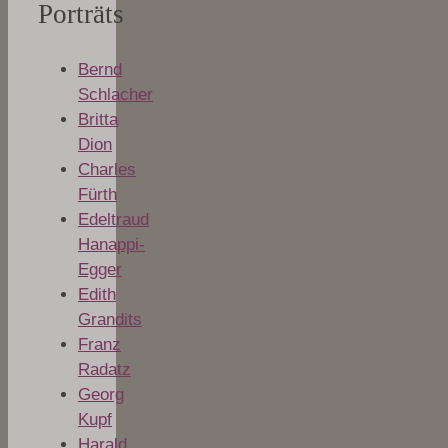
Porträts
Bernd
Schlacher
Britta
Dion
Charles
Fürth
Edeltraud
Hanappi-
Egger
Edith
Grandits
Franz
Radatz
Georg
Kupf
Harald