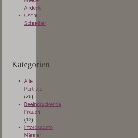
Friedl-
Anderle
Uschi
Schreiber
Kategorien
Alle
Porträts
(26)
Beeindruckende
Frauen
(13)
Interessante
Männer