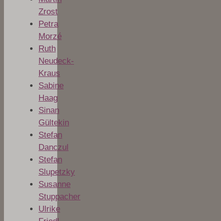
Zrost
Petra
Morzé
Ruth
Neudeck-
Kraus
Sabine
Haag
Sinan
Gültekin
Stefan
Danczul
Stefan
Slupetzky
Susanne
Stuppacher
Ulrike