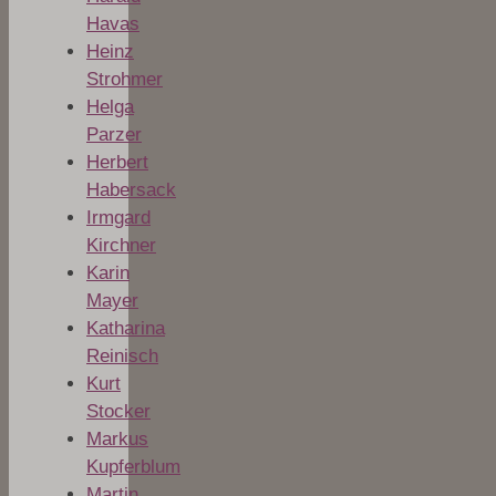
Havas
Heinz
Strohmer
Helga
Parzer
Herbert
Habersack
Irmgard
Kirchner
Karin
Mayer
Katharina
Reinisch
Kurt
Stocker
Markus
Kupferblum
Martin