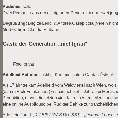
Podiums-Talk:
Zwei Personen aus der nichtgrauen Generation und zwei jun
Begrüßung:
Brigitte Lendl & Andrea Casapicola (Verein nich
Moderation:
Claudia Piribauer
Gäste der Generation „nichtgrau“
Foto: privat
Adelheid Bahmou
– Abtlg. Kommunikation Caritas Österreic
Als 17jährige kam Adelheid vom Waldviertel nach Wien, wo sie 
(35mm Profi-Filmkamera) war sie achtzehn Jahre bei Menschen 
Produktion, davon die letzten vier Jahre in Altersteilzeit und
eine online Ausbildung bei Rüdiger Dahlke zur ganzheitlichen 
Adelheid findet:
„DU BIST WAS DU ISST – gesunde Lebensmitt