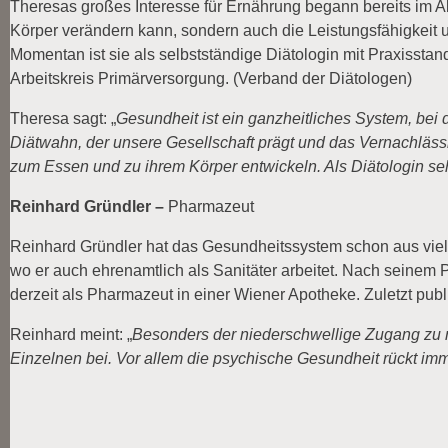
Theresas großes Interesse für Ernährung begann bereits im Alt
Körper verändern kann, sondern auch die Leistungsfähigkeit 
Momentan ist sie als selbstständige Diätologin mit Praxisstan
Arbeitskreis Primärversorgung. (Verband der Diätologen)
Theresa sagt: „
Gesundheit ist ein ganzheitliches System, bei 
Diätwahn, der unsere Gesellschaft prägt und das Vernachläs
zum Essen und zu ihrem Körper entwickeln. Als Diätologin seh
Reinhard Gründler –
Pharmazeut
Reinhard Gründler hat das Gesundheitssystem schon aus viel
wo er auch ehrenamtlich als Sanitäter arbeitet. Nach seinem
derzeit als Pharmazeut in einer Wiener Apotheke. Zuletzt pu
Reinhard meint: „
Besonders der niederschwellige Zugang zu 
Einzelnen bei. Vor allem die psychische Gesundheit rückt im