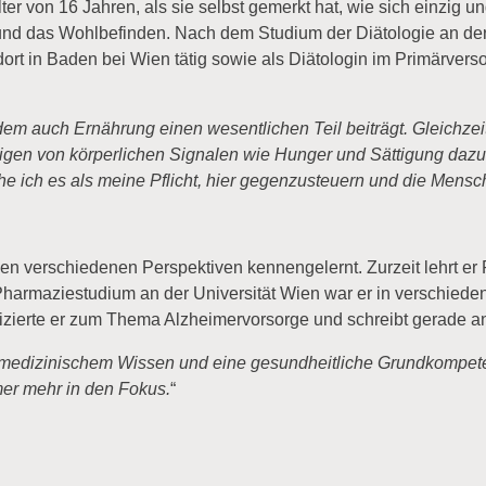
er von 16 Jahren, als sie selbst gemerkt hat, wie sich einzig u
und das Wohlbefinden. Nach dem Studium der Diätologie an der F
dort in Baden bei Wien tätig sowie als Diätologin im Primärvers
dem auch Ernährung einen wesentlichen Teil beiträgt. Gleichzei
sigen von körperlichen Signalen wie Hunger und Sättigung daz
e ich es als meine Pflicht, hier gegenzusteuern und die Mensch
en verschiedenen Perspektiven kennengelernt. Zurzeit lehrt e
 Pharmaziestudium an der Universität Wien war er in verschiede
blizierte er zum Thema Alzheimervorsorge und schreibt gerade
medizinischem Wissen und eine gesundheitliche Grundkompeten
mer mehr in den Fokus.
“